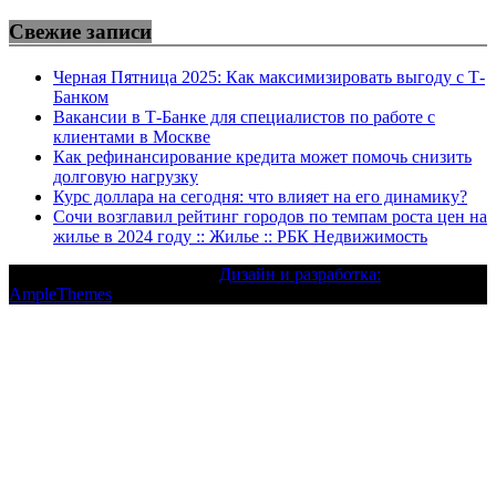
Свежие записи
Черная Пятница 2025: Как максимизировать выгоду с Т-
Банком
Вакансии в Т-Банке для специалистов по работе с
клиентами в Москве
Как рефинансирование кредита может помочь снизить
долговую нагрузку
Курс доллара на сегодня: что влияет на его динамику?
Сочи возглавил рейтинг городов по темпам роста цен на
жилье в 2024 году :: Жилье :: РБК Недвижимость
Текст с авторским правом |
Дизайн и разработка:
AmpleThemes