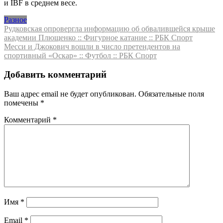
и IBF в среднем весе.
Разное
Навигация
Рудковская опровергла информацию об обвалившейся крыше
академии Плющенко :: Фигурное катание :: РБК Спорт
по
Месси и Джокович вошли в число претендентов на
записям
спортивный «Оскар» :: Футбол :: РБК Спорт
Добавить комментарий
Ваш адрес email не будет опубликован.
Обязательные поля
помечены
*
Комментарий
*
Имя
*
Email
*