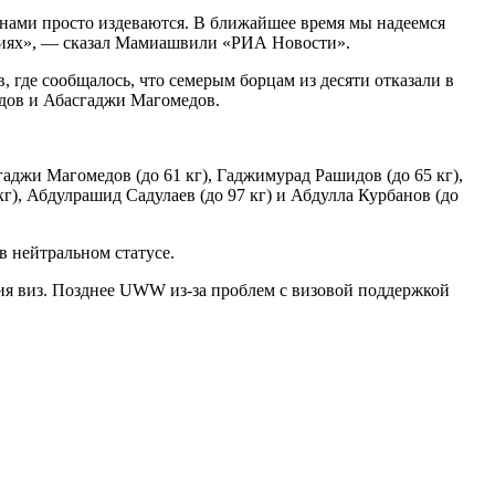
нами просто издеваются. В ближайшее время мы надеемся
ориях», — сказал Мамиашвили «РИА Новости».
 где сообщалось, что семерым борцам из десяти отказали в
дов и Абасгаджи Магомедов.
гаджи Магомедов (до 61 кг), Гаджимурад Рашидов (до 65 кг),
кг), Абдулрашид Садулаев (до 97 кг) и Абдулла Курбанов (до
 нейтральном статусе.
ния виз. Позднее UWW из-за проблем с визовой поддержкой