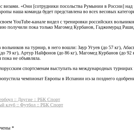
визами. «Они [сотрудники посольства Румынии в России] над 
вропы наша команда будет представлена во всех весовых катег
воем YouTube-канале видел с тренировки российских вольников,
нию получили пока только Магомед Курбанов, Гаджимурад Раши
ольников на турнир, в него вошли: Заур Угуев (до 57 кг), Абас
(до 79 кг), Артур Найфонов (до 86 кг), Магомед Курбанов (до 92 
 пока не объявляла.
орусским спортсменам выступать на международных турнирах в
пропустила чемпионат Европы в Испании из-за позднего одобре
боул :: Другие :: РБК Спорт
й клуб :: Футбол :: РБК Спорт
ечены
*