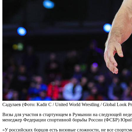
Садулаев
(Фото: Kadir C / United World Wrestling / Global Look Pr
Визы для участия в стартующем в Румынии на следующей неде
менеджер Федерации спортивной борьбы России (ФСБР) Юрий
«У российских борцов есть визовые сложности, не все спортсм