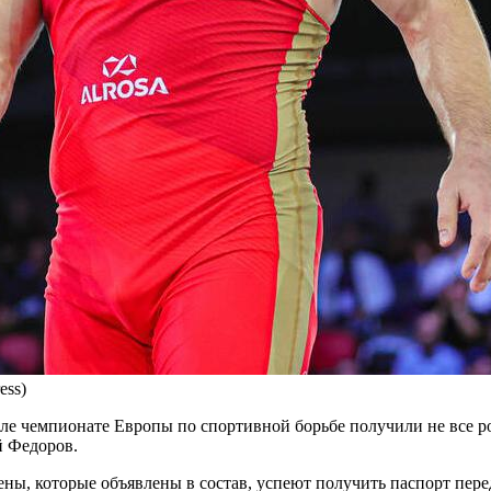
ess)
ле чемпионате Европы по спортивной борьбе получили не все р
 Федоров.
ены, которые объявлены в состав, успеют получить паспорт пер