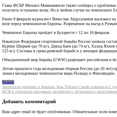
Глава ФСБР Михаил Мамиашвили также сообщил о проблемах с 
получить остальные визы. Но в любом случае на чемпионате Е
Ранее 9 февраля журналист Вячеслав Абдусаламов выложил на с
визе перед чемпионатом Европы. Разрешение на въезд в Румы
Чемпионат Европы пройдет в Бухаресте с 12 по 18 февраля.
Накануне Федерация спортивной борьбы России назвала состав в
Курбан Шираев (до 70 кг), Давид Баев (до 74 кг), Халид Яхиев 
125 кг). Составы в греко-римской борьбе и у женщин федерация
Объединенный мир борьбы (UWW) разрешает российским и бел
Летом прошлого года молодежная сборная России (до 20 лет) 
лишил молодежных чемпионатов мира Польшу и Финляндию.
Разное
Навигация
Запретили девушек в бикини. Как Тейлор Свифт изменила Супер
ЦСКА отказался продавать чилийского легионера в иностранны
по
записям
Добавить комментарий
Ваш адрес email не будет опубликован.
Обязательные поля пом