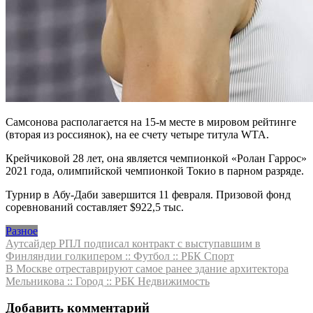
Самсонова располагается на 15-м месте в мировом рейтинге
(вторая из россиянок), на ее счету четыре титула WTA.
Крейчиковой 28 лет, она является чемпионкой «Ролан Гаррос»
2021 года, олимпийской чемпионкой Токио в парном разряде.
Турнир в Абу-Даби завершится 11 февраля. Призовой фонд
соревнований составляет $922,5 тыс.
Разное
Навигация
Аутсайдер РПЛ подписал контракт с выступавшим в
Финляндии голкипером :: Футбол :: РБК Спорт
по
В Москве отреставрируют самое ранее здание архитектора
записям
Мельникова :: Город :: РБК Недвижимость
Добавить комментарий