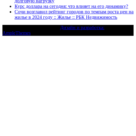
долговую нагрузку
Курс доллара на сегодня: что влияет на его динамику?
Сочи возглавил рейтинг городов по темпам роста цен на
жилье в 2024 году :: Жилье :: РБК Недвижимость
Текст с авторским правом |
Дизайн и разработка:
AmpleThemes