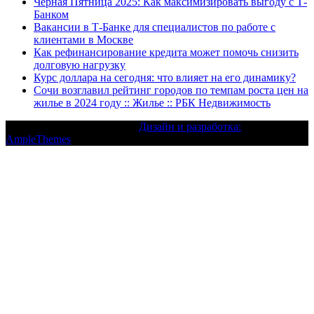
Черная Пятница 2025: Как максимизировать выгоду с Т-
Банком
Вакансии в Т-Банке для специалистов по работе с
клиентами в Москве
Как рефинансирование кредита может помочь снизить
долговую нагрузку
Курс доллара на сегодня: что влияет на его динамику?
Сочи возглавил рейтинг городов по темпам роста цен на
жилье в 2024 году :: Жилье :: РБК Недвижимость
Текст с авторским правом |
Дизайн и разработка:
AmpleThemes