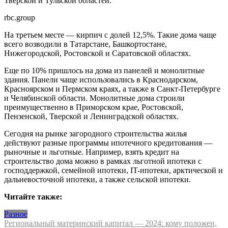
Тверской и Тульской областей.
rbc.group
На третьем месте — кирпич с долей 12,5%. Такие дома чаще
всего возводили в Татарстане, Башкортостане,
Нижегородской, Ростовской и Саратовской областях.
Еще по 10% пришлось на дома из панелей и монолитные
здания. Панели чаще использовались в Краснодарском,
Красноярском и Пермском краях, а также в Санкт-Петербурге
и Челябинской области. Монолитные дома строили
преимущественно в Приморском крае, Ростовской,
Пензенской, Тверской и Ленинградской областях.
Сегодня на рынке загородного строительства жилья
действуют разные программы ипотечного кредитования —
рыночные и льготные. Например, взять кредит на
строительство дома можно в рамках льготной ипотеки с
господдержкой, семейной ипотеки, IT-ипотеки, арктической и
дальневосточной ипотеки, а также сельской ипотеки.
Читайте также:
Разное
Навигация
Региональный материнский капитал — 2024: кому положен,