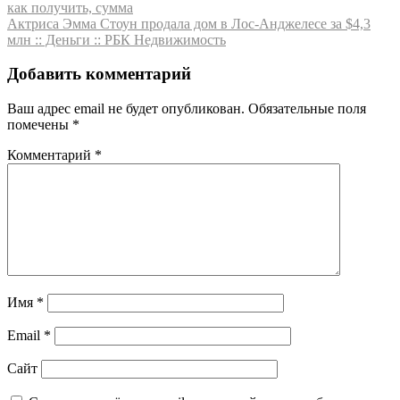
как получить, сумма
по
Актриса Эмма Стоун продала дом в Лос-Анджелесе за $4,3
записям
млн :: Деньги :: РБК Недвижимость
Добавить комментарий
Ваш адрес email не будет опубликован.
Обязательные поля
помечены
*
Комментарий
*
Имя
*
Email
*
Сайт