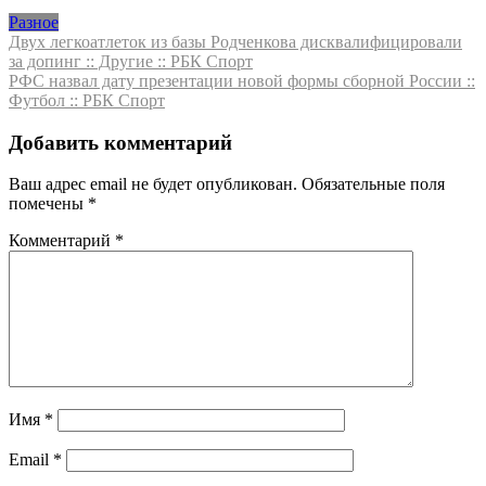
Разное
Навигация
Двух легкоатлеток из базы Родченкова дисквалифицировали
за допинг :: Другие :: РБК Спорт
по
РФС назвал дату презентации новой формы сборной России ::
записям
Футбол :: РБК Спорт
Добавить комментарий
Ваш адрес email не будет опубликован.
Обязательные поля
помечены
*
Комментарий
*
Имя
*
Email
*