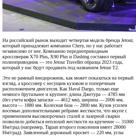
На российский рынок выходит четвертая модель бренда Jetour,
который принадлежит компании Chery, но у нас работает
независимо от нее. Компанию переднеприводным
кроссоверам X70 Plus, X90 Plus и Dashing составил первый
полноприводник — это Jetour Traveller образца 2023 года,
который у нас будут продавать под названием Jetour T2.
Это не рамный внедорожник, как может показаться на первый
взгляд, а кроссовер с несущим кузовом и поперечным
расположением двигателя. Как Haval Dargo, только еще
немного брутальнее и крупнее: длина Джетура — 4785 мм
(без учета кофра запаски — 4612 мм), ширина — 2006 мм,
высота — 1880 мм. Колесная база — 2800 мм. Кузов усилен
восемью дополнительными ребрами жесткости, что вкупе с
применением высокопрочных сталей и лазерной сварки
позволило добиться неплохой жесткости на кручение — 31000
Нм/град (например, Tiguan второго поколения имеет 28000
Нм/град). Заявленный дорожный просвет — 220 мм, углы