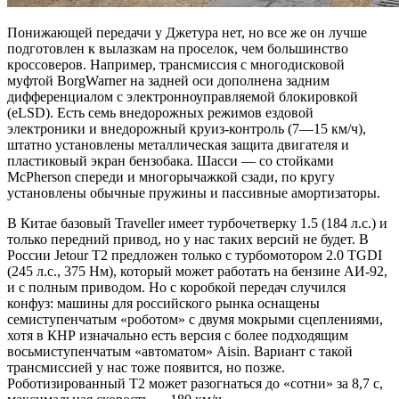
Понижающей передачи у Джетура нет, но все же он лучше
подготовлен к вылазкам на проселок, чем большинство
кроссоверов. Например, трансмиссия с многодисковой
муфтой BorgWarner на задней оси дополнена задним
дифференциалом с электронноуправляемой блокировкой
(eLSD). Есть семь внедорожных режимов ездовой
электроники и внедорожный круиз-контроль (7—15 км/ч),
штатно установлены металлическая защита двигателя и
пластиковый экран бензобака. Шасси — со стойками
McPherson спереди и многорычажкой сзади, по кругу
установлены обычные пружины и пассивные амортизаторы.
В Китае базовый Traveller имеет турбочетверку 1.5 (184 л.с.) и
только передний привод, но у нас таких версий не будет. В
России Jetour T2 предложен только с турбомотором 2.0 TGDI
(245 л.с., 375 Нм), который может работать на бензине АИ-92,
и с полным приводом. Но с коробкой передач случился
конфуз: машины для российского рынка оснащены
семиступенчатым «роботом» с двумя мокрыми сцеплениями,
хотя в КНР изначально есть версия с более подходящим
восьмиступенчатым «автоматом» Aisin. Вариант с такой
трансмиссией у нас тоже появится, но позже.
Роботизированный T2 может разогнаться до «сотни» за 8,7 с,