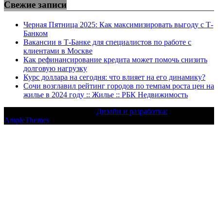
Свежие записи
Черная Пятница 2025: Как максимизировать выгоду с Т-
Банком
Вакансии в Т-Банке для специалистов по работе с
клиентами в Москве
Как рефинансирование кредита может помочь снизить
долговую нагрузку
Курс доллара на сегодня: что влияет на его динамику?
Сочи возглавил рейтинг городов по темпам роста цен на
жилье в 2024 году :: Жилье :: РБК Недвижимость
Текст с авторским правом |
Дизайн и разработка:
AmpleThemes