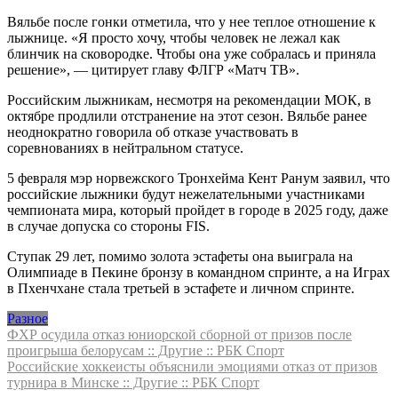
Вяльбе после гонки отметила, что у нее теплое отношение к
лыжнице. «Я просто хочу, чтобы человек не лежал как
блинчик на сковородке. Чтобы она уже собралась и приняла
решение», — цитирует главу ФЛГР «Матч ТВ».
Российским лыжникам, несмотря на рекомендации МОК, в
октябре продлили отстранение на этот сезон. Вяльбе ранее
неоднократно говорила об отказе участвовать в
соревнованиях в нейтральном статусе.
5 февраля мэр норвежского Тронхейма Кент Ранум заявил, что
российские лыжники будут нежелательными участниками
чемпионата мира, который пройдет в городе в 2025 году, даже
в случае допуска со стороны FIS.
Ступак 29 лет, помимо золота эстафеты она выиграла на
Олимпиаде в Пекине бронзу в командном спринте, а на Играх
в Пхенчхане стала третьей в эстафете и личном спринте.
Разное
Навигация
ФХР осудила отказ юниорской сборной от призов после
проигрыша белорусам :: Другие :: РБК Спорт
по
Российские хоккеисты объяснили эмоциями отказ от призов
записям
турнира в Минске :: Другие :: РБК Спорт