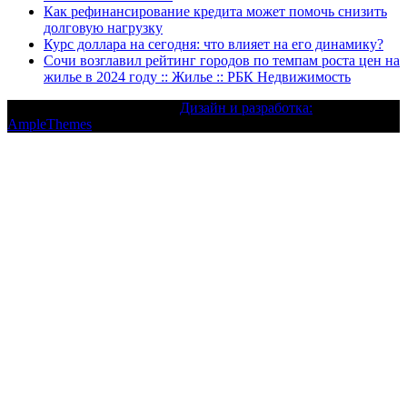
Как рефинансирование кредита может помочь снизить
долговую нагрузку
Курс доллара на сегодня: что влияет на его динамику?
Сочи возглавил рейтинг городов по темпам роста цен на
жилье в 2024 году :: Жилье :: РБК Недвижимость
Текст с авторским правом |
Дизайн и разработка:
AmpleThemes