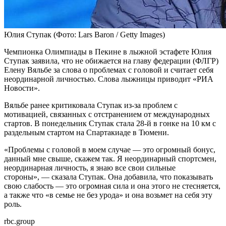
Юлия Ступак
(Фото: Lars Baron / Getty Images)
Чемпионка Олимпиады в Пекине в лыжной эстафете Юлия
Ступак заявила, что не обижается на главу федерации (ФЛГР)
Елену Вяльбе за слова о проблемах с головой и считает себя
неординарной личностью. Слова лыжницы приводит «РИА
Новости».
Вяльбе ранее критиковала Ступак из-за проблем с
мотивацией, связанных с отстранением от международных
стартов. В понедельник Ступак стала 28-й в гонке на 10 км с
раздельным стартом на Спартакиаде в Тюмени.
«Проблемы с головой в моем случае — это огромный бонус,
данный мне свыше, скажем так. Я неординарный спортсмен,
неординарная личность, я знаю все свои сильные
стороны», — сказала Ступак. Она добавила, что показывать
свою слабость — это огромная сила и она этого не стесняется,
а также что «в семье не без урода» и она возьмет на себя эту
роль.
rbc.group