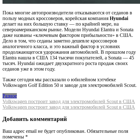
Пока многие автопроизводители отказываются от седанов в
пользу модных кроссоверов, корейская компания
Hyundai
делает на них большую ставку — по крайней мере, на
североамериканском рынке. Модели Hyundai Elantra и Sonata
даже названы «ключевым фактором прибыльности» в США.
Дело в том, что седаны заметно дешевле кроссоверов
аналогичного класса, и это важный фактор в условиях
продолжающегося удорожания автомобилей. В прошлом году
Elantra нашла в США 134 тысячи покупателей, а Sonata — 45
тысяч. Hyundai ожидает двухкратного роста продаж своих
седанов уже в этом году.
Также сегодня мы рассказали о юбилейном хэтчбеке
Volkswagen Golf Edition 50 и заводе для электромобилей Scout.
Разное
Навигация
Volkswagen построит завод для электромобилей Scout в США
Volkswagen построит завод для электромобилей Scout в США
по
записям
Добавить комментарий
Ваш адрес email не будет опубликован.
Обязательные поля
помечены
*