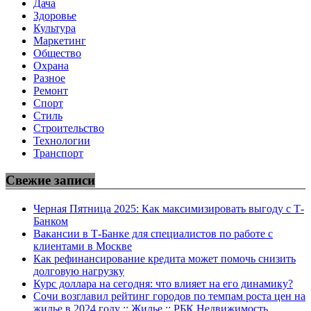
Дача
Здоровье
Культура
Маркетинг
Общество
Охрана
Разное
Ремонт
Спорт
Стиль
Строительство
Технологии
Транспорт
Свежие записи
Черная Пятница 2025: Как максимизировать выгоду с Т-
Банком
Вакансии в Т-Банке для специалистов по работе с
клиентами в Москве
Как рефинансирование кредита может помочь снизить
долговую нагрузку
Курс доллара на сегодня: что влияет на его динамику?
Сочи возглавил рейтинг городов по темпам роста цен на
жилье в 2024 году :: Жилье :: РБК Недвижимость