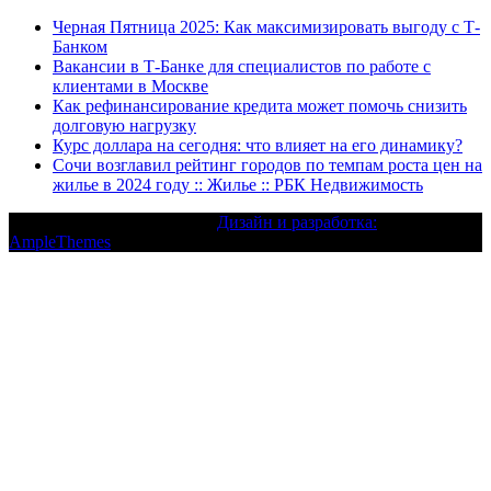
Черная Пятница 2025: Как максимизировать выгоду с Т-
Банком
Вакансии в Т-Банке для специалистов по работе с
клиентами в Москве
Как рефинансирование кредита может помочь снизить
долговую нагрузку
Курс доллара на сегодня: что влияет на его динамику?
Сочи возглавил рейтинг городов по темпам роста цен на
жилье в 2024 году :: Жилье :: РБК Недвижимость
Текст с авторским правом |
Дизайн и разработка:
AmpleThemes