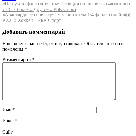
Навигация
«Не нужно фантазировать». Реакция на нокаут экс-чемпиона
UFC в боксе :: Другие :: РБК Спорт
по
«Авангард» стал четвертым участником 1/4 финала плей-офф
записям
КХЛ :: Хоккей :: РБК Спорт
Добавить комментарий
Ваш адрес email не будет опубликован.
Обязательные поля
помечены
*
Комментарий
*
Имя
*
Email
*
Сайт