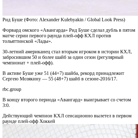
Рид Буше
(Фото: Alexander Kulebyakin / Global Look Press)
Форвард омского «Авангарда» Рид Буше сделал дубль в пятом
матче серии первого раунда плей-офф КХЛ против
тольяттинской «Лады».
30-летний американец стал вторым игроком в истории КХЛ,
забросившим 50 и более шайб за один сезон (регулярный
чемпионат + плей-офф).
В активе Буше уже 51 (44+7) шайба, рекорд принадлежит
Сергею Мозякину — 55 (48+7) шайб в сезоне-2016/17.
rbc.group
В концу второго периода «Авангард» выигрывает со счетом
3:0.
Действующий чемпион КХЛ сенсационно вылетел в первом
раунде плей-офф
Хоккей