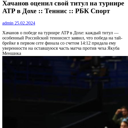
Хачанов оценил свой титул на турнире
ATP в Дохе :: Теннис :: РБК Спорт
admin
25.02.2024
Хачанов о победе на турнире ATP в Дохе: каждый титул —
особенный
Российский теннисист заявил, что победа на тай-
брейке в первом сете финала со счетом 14:12 придала ему
уверенности на оставшуюся часть матча против чеха Якуба
Меншика