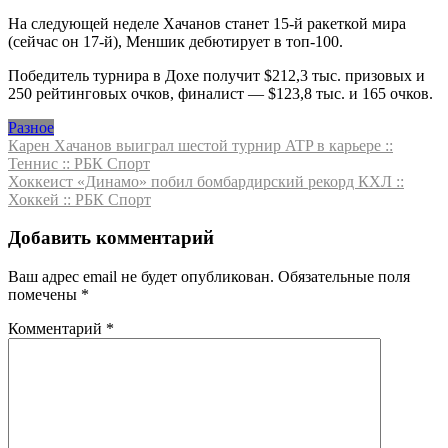
На следующей неделе Хачанов станет 15-й ракеткой мира
(сейчас он 17-й), Меншик дебютирует в топ-100.
Победитель турнира в Дохе получит $212,3 тыс. призовых и
250 рейтинговых очков, финалист — $123,8 тыс. и 165 очков.
Разное
Навигация
Карен Хачанов выиграл шестой турнир ATP в карьере ::
Теннис :: РБК Спорт
по
Хоккеист «Динамо» побил бомбардирский рекорд КХЛ ::
записям
Хоккей :: РБК Спорт
Добавить комментарий
Ваш адрес email не будет опубликован.
Обязательные поля
помечены
*
Комментарий
*