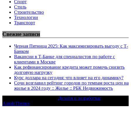
Спорт
Стиль
Строительство
Технологии
Транспорт
Свежие записи
Черная Пятница 2025: Как максимизировать выгоду с Т-
Банком
Вакансии в Т-Банке для специалистов по работе с
клиентами в Москве
Как рефинансирование кредита может помочь снизить
долговую нагрузку
Курс доллара на сегодня: что влияет на его динамику?
Сочи возглавил рейтинг городов по темпам роста цен на
жилье в 2024 году :: Жилье :: РБК Недвижимость
Текст с авторским правом |
Дизайн и разработка:
AmpleThemes