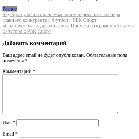
Разное
Навигация
Sky Sport узнал о плане «Баварии» переманить тренера
главного конкурента :: Футбол :: РБК Спорт
по
«Спартак» благодаря хет-трику Промеса разгромил «Астану»
записям
:: Футбол :: РБК Спорт
Добавить комментарий
Ваш адрес email не будет опубликован.
Обязательные поля
помечены
*
Комментарий
*
Имя
*
Email
*