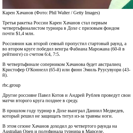
Карен Хачанов
(Фото: Phil Walter / Getty Images)
Третья ракетка России Карен Хачанов стал первым
четвертьфиналистом турнира в Дохе с призовым фондом
почти $1,4 млн.
Россиянин как второй сеяный пропустил стартовый раунд, а
во втором круге победил венгра Фабиана Марожана (60-й в
рейтинге) со счетом 6:4, 7:5.
В четвертьфинале соперником Хачанова будет австралиец
Кристофер О'Коннелл (65-й) или финн Эмиль Руусувуори (43-
й).
rbc.group
Другие россияне Павел Котов и Андрей Рублев проведут свои
матчи второго круга позднее в среду.
В прошлом году турнир в Дохе выиграл Даниил Медведев,
который решил не защищать титул из-за травмы ноги.
В этом сезоне Хачанов доходил до четвертого раунда на
Australian Open и полуфинала турнира в Марселе.