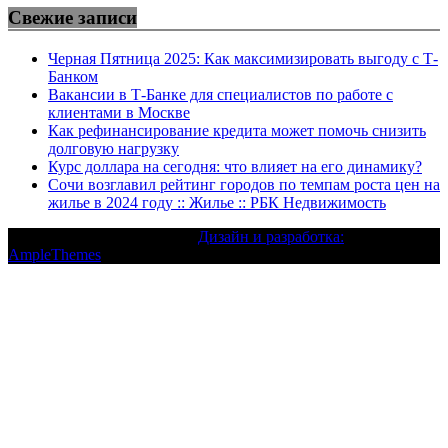
Свежие записи
Черная Пятница 2025: Как максимизировать выгоду с Т-
Банком
Вакансии в Т-Банке для специалистов по работе с
клиентами в Москве
Как рефинансирование кредита может помочь снизить
долговую нагрузку
Курс доллара на сегодня: что влияет на его динамику?
Сочи возглавил рейтинг городов по темпам роста цен на
жилье в 2024 году :: Жилье :: РБК Недвижимость
Текст с авторским правом |
Дизайн и разработка:
AmpleThemes