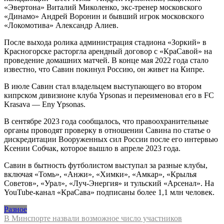
«Эвертона» Виталий Миколенко, экс-тренер московского
«Динамо» Андрей Воронин и бывший игрок московского
«Локомотива» Александр Алиев.
После выхода ролика администрация стадиона «Зоркий» в
Красногорске расторгла арендный договор с «КраСавой» на
проведение домашних матчей. В конце мая 2022 года стало
известно, что Савин покинул Россию, он живет на Кипре.
В июле Савин стал владельцем выступающего во втором
кипрском дивизионе клуба Ypsonas и переименовал его в FC
Krasava — Eny Ypsonas.
В сентябре 2023 года сообщалось, что правоохранительные
органы проводят проверку в отношении Савина по статье о
дискредитации Вооруженных сил России после его интервью
Ксении Собчак, которое вышло в апреле 2023 года.
Савин в бытность футболистом выступал за разные клубы,
включая «Томь», «Анжи», «Химки», «Амкар», «Крылья
Советов», «Урал», «Луч-Энергия» и тульский «Арсенал». На
YouTube-канал «КраСава» подписаны более 1,1 млн человек.
Разное
Навигация
В Минспорте назвали возможное число участников