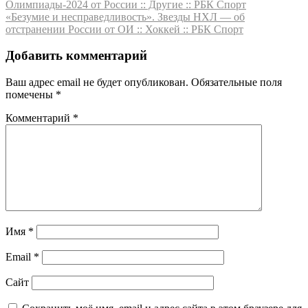
Олимпиады-2024 от России :: Другие :: РБК Спорт
по
«Безумие и несправедливость». Звезды НХЛ — об
записям
отстранении России от ОИ :: Хоккей :: РБК Спорт
Добавить комментарий
Ваш адрес email не будет опубликован.
Обязательные поля
помечены
*
Комментарий
*
Имя
*
Email
*
Сайт