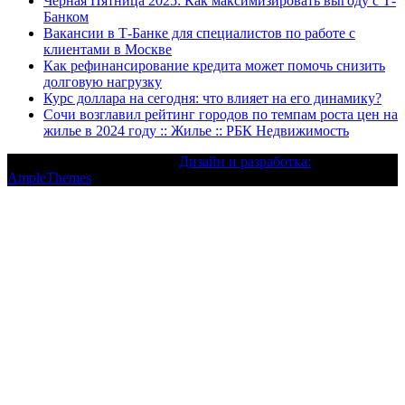
Черная Пятница 2025: Как максимизировать выгоду с Т-
Банком
Вакансии в Т-Банке для специалистов по работе с
клиентами в Москве
Как рефинансирование кредита может помочь снизить
долговую нагрузку
Курс доллара на сегодня: что влияет на его динамику?
Сочи возглавил рейтинг городов по темпам роста цен на
жилье в 2024 году :: Жилье :: РБК Недвижимость
Текст с авторским правом |
Дизайн и разработка:
AmpleThemes