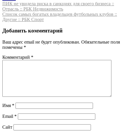
Навигация
ПИК не увидела риска в санкциях для своего бизнеса ::
Отрасль :: РБК Недвижимость
по
Список самых богатых владельцев футбольных клубов ::
записям
Другие :: РБК Спорт
Добавить комментарий
Ваш адрес email не будет опубликован.
Обязательные поля
помечены
*
Комментарий
*
Имя
*
Email
*
Сайт