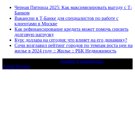
Черная Пятница 2025: Как максимизировать выгоду с Т-
Банком
Вакансии в Т-Банке для специалистов по работе с
клиентами в Москве
Как рефинансирование кредита может помочь снизить
долговую нагрузку
Курс доллара на сегодня: что влияет на его динамику?
Сочи возглавил рейтинг городов по темпам роста цен на
жилье в 2024 году :: Жилье :: РБК Недвижимость
Текст с авторским правом |
Дизайн и разработка:
AmpleThemes