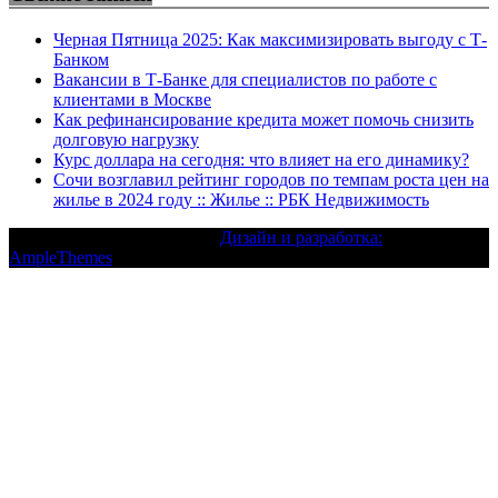
Черная Пятница 2025: Как максимизировать выгоду с Т-
Банком
Вакансии в Т-Банке для специалистов по работе с
клиентами в Москве
Как рефинансирование кредита может помочь снизить
долговую нагрузку
Курс доллара на сегодня: что влияет на его динамику?
Сочи возглавил рейтинг городов по темпам роста цен на
жилье в 2024 году :: Жилье :: РБК Недвижимость
Текст с авторским правом |
Дизайн и разработка:
AmpleThemes