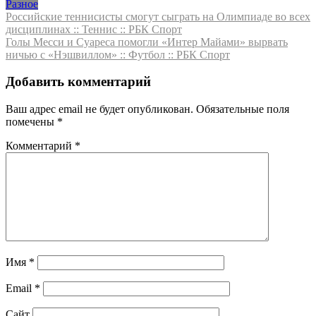
Разное
Навигация
Российские теннисисты смогут сыграть на Олимпиаде во всех
дисциплинах :: Теннис :: РБК Спорт
по
Голы Месси и Суареса помогли «Интер Майами» вырвать
записям
ничью с «Нэшвиллом» :: Футбол :: РБК Спорт
Добавить комментарий
Ваш адрес email не будет опубликован.
Обязательные поля
помечены
*
Комментарий
*
Имя
*
Email
*
Сайт