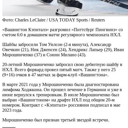
Фото: Charles LeClaire / USA TODAY Sports / Reuters
«Вашингтон Кэпиталз» разгромил «Питтсбург Пингвинз» со
счетом 6:0 в домашнем матче регулярного чемпионата НХЛ.
Шайбы забросили Том Уилсон (2-я минута), Александр
Овечкин (21), Ник Дженсен (24), Хендрикс Лапьер (29), Иван
Мирошниченко (37) и Сонни Милано (43).
20-летний Мирошниченко забросил свою дебютную шайбу в
НХЛ. Всего форвард провел пятый матч. Также у него 25
(9+16) очков в 47 матчах за фарм-клуб «Вашингтона».
В марте 2021 года у Мирошниченко была диагностирована
лимфома Ходжкина. Он прошел лечение в Германии и уже в
июне вернулся к тренировкам. В июле Мирошниченко был
выбран «Вашингтоном» на драфте НХЛ под общим 20-м
номером. Контракт с «Кэпиталз» россиянин подписал в мае
2023 года.
Мирошниченко был признан третьей звездой встречи.