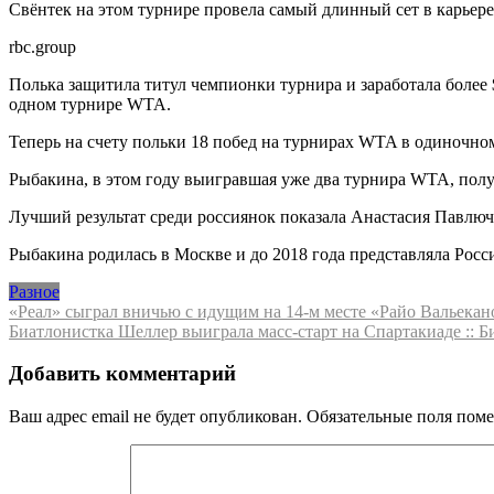
Свёнтек на этом турнире провела самый длинный сет в карьер
rbc.group
Полька защитила титул чемпионки турнира и заработала более 
одном турнире WTA.
Теперь на счету польки 18 побед на турнирах WTA в одиночном
Рыбакина, в этом году выигравшая уже два турнира WTA, полу
Лучший результат среди россиянок показала Анастасия Павлюч
Рыбакина родилась в Москве и до 2018 года представляла Росс
Разное
Навигация
«Реал» сыграл вничью c идущим на 14-м месте «Райо Вальекано
Биатлонистка Шеллер выиграла масс-старт на Спартакиаде :: Б
по
записям
Добавить комментарий
Ваш адрес email не будет опубликован.
Обязательные поля пом