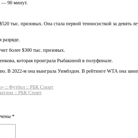
е — 90 минут.
$520 тыс. призовых. Она стала первой теннисисткой за девять л
 разряде.
чит более $300 тыс. призовых.
енкова, которая проиграла Рыбакиной в полуфинале.
ию. В 2022-м она выиграла Уимблдон. В рейтинге WTA она заним
» :: Футбол :: РБК Спорт
иатлон :: РБК Спорт
ечены
*