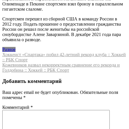
Олимпиаде в Пекине спортсмен взял бронзу в параллельном
гигантском слаломе.
Спортсмен перешел из сборной США в команду России в
2012 году. Подать прошение о предоставлении гражданства
России он решил после женитьбы на российской
сноубордистке Алене Заварзиной. В декабре 2021 года пара
объявила о разводе.
Разное
Навигация
Хоккеист «Спартака» побил 42-летний рекорд клуба :: Хоккей
:: РБК Спорт
по
Кожевников назвал некорректным сравнение его рекорда и
записям
Голдобина :: Хоккей :: РБК Спорт
Добавить комментарий
Ваш адрес email не будет опубликован.
Обязательные поля
помечены
*
Комментарий
*