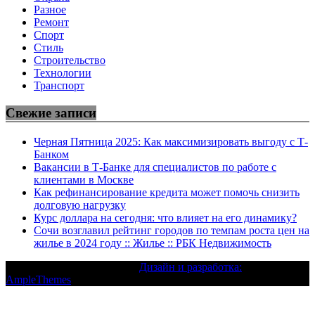
Разное
Ремонт
Спорт
Стиль
Строительство
Технологии
Транспорт
Свежие записи
Черная Пятница 2025: Как максимизировать выгоду с Т-
Банком
Вакансии в Т-Банке для специалистов по работе с
клиентами в Москве
Как рефинансирование кредита может помочь снизить
долговую нагрузку
Курс доллара на сегодня: что влияет на его динамику?
Сочи возглавил рейтинг городов по темпам роста цен на
жилье в 2024 году :: Жилье :: РБК Недвижимость
Текст с авторским правом |
Дизайн и разработка:
AmpleThemes