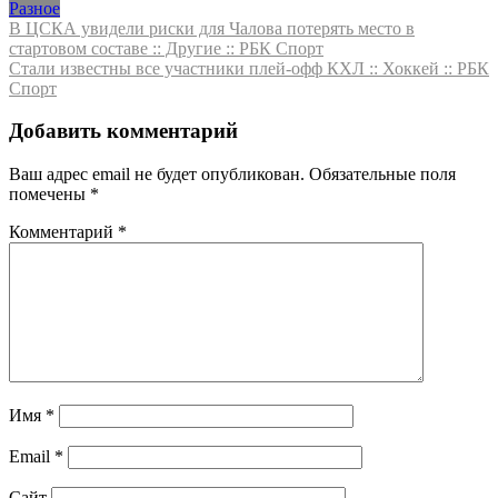
Разное
Навигация
В ЦСКА увидели риски для Чалова потерять место в
стартовом составе :: Другие :: РБК Спорт
по
Стали известны все участники плей-офф КХЛ :: Хоккей :: РБК
записям
Спорт
Добавить комментарий
Ваш адрес email не будет опубликован.
Обязательные поля
помечены
*
Комментарий
*
Имя
*
Email
*
Сайт