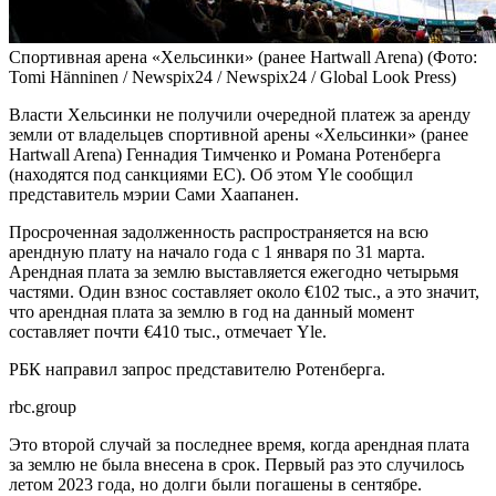
Cпортивная арена «Хельсинки» (ранее Hartwall Arena)
(Фото:
Tomi Hänninen / Newspix24 / Newspix24 / Global Look Press)
Власти Хельсинки не получили очередной платеж за аренду
земли от владельцев спортивной арены «Хельсинки» (ранее
Hartwall Arena) Геннадия Тимченко и Романа Ротенберга
(находятся под санкциями ЕС). Об этом Yle сообщил
представитель мэрии Сами Хаапанен.
Просроченная задолженность распространяется на всю
арендную плату на начало года с 1 января по 31 марта.
Арендная плата за землю выставляется ежегодно четырьмя
частями. Один взнос составляет около €102 тыс., а это значит,
что арендная плата за землю в год на данный момент
составляет почти €410 тыс., отмечает Yle.
РБК направил запрос представителю Ротенберга.
rbc.group
Это второй случай за последнее время, когда арендная плата
за землю не была внесена в срок. Первый раз это случилось
летом 2023 года, но долги были погашены в сентябре.