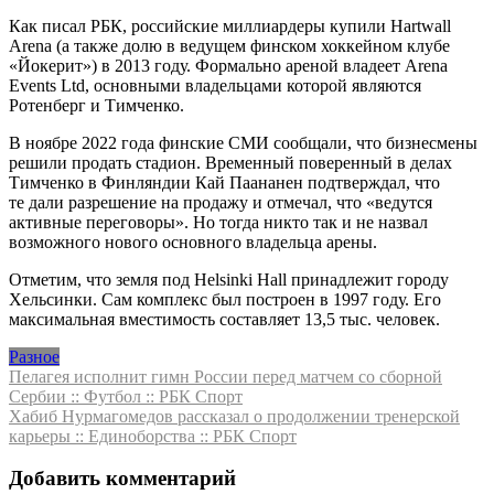
Как писал РБК, российские миллиардеры купили Hartwall
Arena (а также долю в ведущем финском хоккейном клубе
«Йокерит») в 2013 году. Формально ареной владеет Arena
Events Ltd, основными владельцами которой являются
Ротенберг и Тимченко.
В ноябре 2022 года финские СМИ сообщали, что бизнесмены
решили продать стадион. Временный поверенный в делах
Тимченко в Финляндии Кай Паананен подтверждал, что
те дали разрешение на продажу и отмечал, что «ведутся
активные переговоры». Но тогда никто так и не назвал
возможного нового основного владельца арены.
Отметим, что земля под Helsinki Hall принадлежит городу
Хельсинки. Сам комплекс был построен в 1997 году. Его
максимальная вместимость составляет 13,5 тыс. человек.
Разное
Навигация
Пелагея исполнит гимн России перед матчем со сборной
Сербии :: Футбол :: РБК Спорт
по
Хабиб Нурмагомедов рассказал о продолжении тренерской
записям
карьеры :: Единоборства :: РБК Спорт
Добавить комментарий