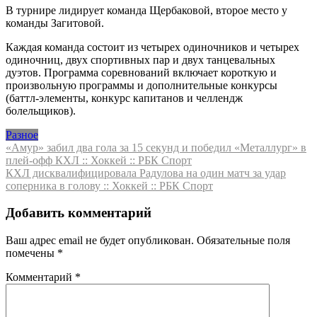
В турнире лидирует команда Щербаковой, второе место у
команды Загитовой.
Каждая команда состоит из четырех одиночников и четырех
одиночниц, двух спортивных пар и двух танцевальных
дуэтов. Программа соревнований включает короткую и
произвольную программы и дополнительные конкурсы
(баттл-элементы, конкурс капитанов и челлендж
болельщиков).
Разное
Навигация
«Амур» забил два гола за 15 секунд и победил «Металлург» в
плей-офф КХЛ :: Хоккей :: РБК Спорт
по
КХЛ дисквалифицировала Радулова на один матч за удар
записям
соперника в голову :: Хоккей :: РБК Спорт
Добавить комментарий
Ваш адрес email не будет опубликован.
Обязательные поля
помечены
*
Комментарий
*