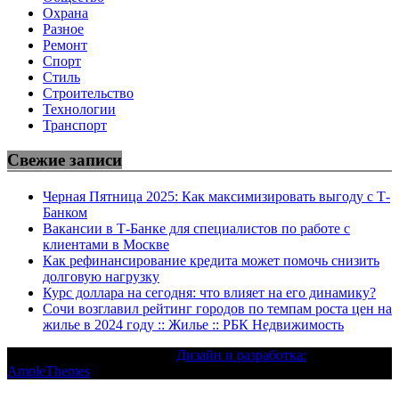
Охрана
Разное
Ремонт
Спорт
Стиль
Строительство
Технологии
Транспорт
Свежие записи
Черная Пятница 2025: Как максимизировать выгоду с Т-
Банком
Вакансии в Т-Банке для специалистов по работе с
клиентами в Москве
Как рефинансирование кредита может помочь снизить
долговую нагрузку
Курс доллара на сегодня: что влияет на его динамику?
Сочи возглавил рейтинг городов по темпам роста цен на
жилье в 2024 году :: Жилье :: РБК Недвижимость
Текст с авторским правом |
Дизайн и разработка:
AmpleThemes