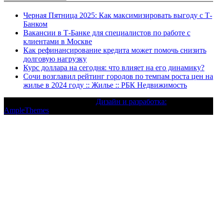
Черная Пятница 2025: Как максимизировать выгоду с Т-
Банком
Вакансии в Т-Банке для специалистов по работе с
клиентами в Москве
Как рефинансирование кредита может помочь снизить
долговую нагрузку
Курс доллара на сегодня: что влияет на его динамику?
Сочи возглавил рейтинг городов по темпам роста цен на
жилье в 2024 году :: Жилье :: РБК Недвижимость
Текст с авторским правом |
Дизайн и разработка:
AmpleThemes