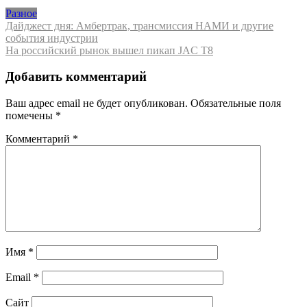
Разное
Навигация
Дайджест дня: Амбертрак, трансмиссия НАМИ и другие
события индустрии
по
На российский рынок вышел пикап JAC T8
записям
Добавить комментарий
Ваш адрес email не будет опубликован.
Обязательные поля
помечены
*
Комментарий
*
Имя
*
Email
*
Сайт