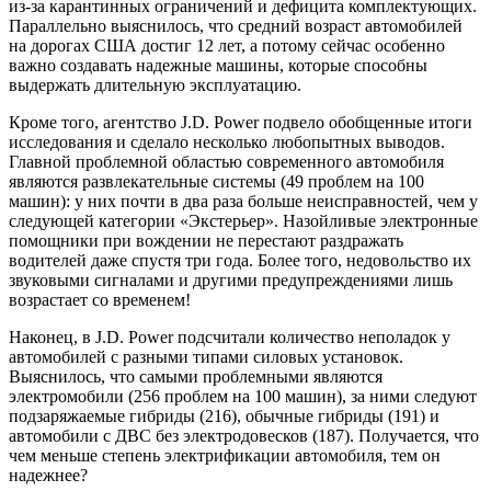
из-за карантинных ограничений и дефицита комплектующих.
Параллельно выяснилось, что средний возраст автомобилей
на дорогах США достиг 12 лет, а потому сейчас особенно
важно создавать надежные машины, которые способны
выдержать длительную эксплуатацию.
Кроме того, агентство J.D. Power подвело обобщенные итоги
исследования и сделало несколько любопытных выводов.
Главной проблемной областью современного автомобиля
являются развлекательные системы (49 проблем на 100
машин): у них почти в два раза больше неисправностей, чем у
следующей категории «Экстерьер». Назойливые электронные
помощники при вождении не перестают раздражать
водителей даже спустя три года. Более того, недовольство их
звуковыми сигналами и другими предупреждениями лишь
возрастает со временем!
Наконец, в J.D. Power подсчитали количество неполадок у
автомобилей с разными типами силовых установок.
Выяснилось, что самыми проблемными являются
электромобили (256 проблем на 100 машин), за ними следуют
подзаряжаемые гибриды (216), обычные гибриды (191) и
автомобили с ДВС без электродовесков (187). Получается, что
чем меньше степень электрификации автомобиля, тем он
надежнее?